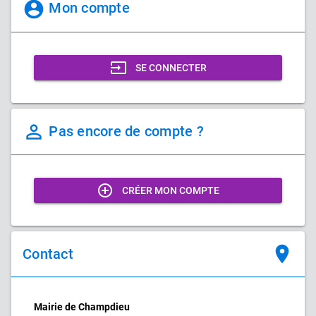
account_circle
Mon compte
input
SE CONNECTER
perm_identity
Pas encore de compte ?
add_circle_outline
CRÉER MON COMPTE
place
Contact
Mairie de Champdieu