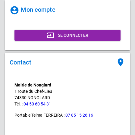
account_circle
Mon compte
input
SE CONNECTER
place
Contact
Mairie de Nonglard
1 route du Chef-Lieu
74330 NONGLARD
Tél. :
04 50 60 54 31
Portable Telma FERREIRA :
07 85 15 26 16