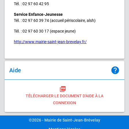
Tél. : 02 97 60 42 95
Service Enfance-Jeunesse
Tél. :
02 97 60 39 74 (accueil périscolaire, alsh)
Tél. : 02 97 60 30 17 (espace jeune)
http://www.mairie-saint-jean-brevelay.fr/
help
Aide
picture_as_pdf
TÉLÉCHARGER LE DOCUMENT D'AIDE À LA
CONNEXION
©2026 - Mairie de Saint-Jean-Brévelay