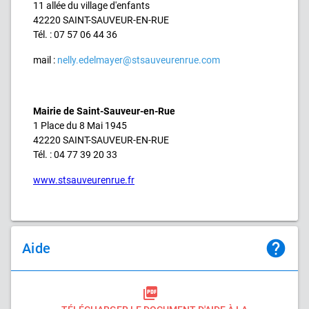
11 allée du village d'enfants
42220 SAINT-SAUVEUR-EN-RUE
Tél. : 07 57 06 44 36
mail :
nelly.edelmayer@stsauveurenrue.com
Mairie de Saint-Sauveur-en-Rue
1 Place du 8 Mai 1945
42220 SAINT-SAUVEUR-EN-RUE
Tél. : 04 77 39 20 33
www.stsauveurenrue.fr
help
Aide
picture_as_pdf