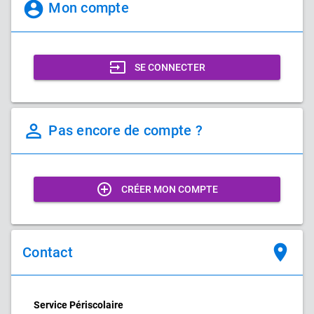
account_circle
Mon compte
input
SE CONNECTER
perm_identity
Pas encore de compte ?
add_circle_outline
CRÉER MON COMPTE
place
Contact
Service Périscolaire